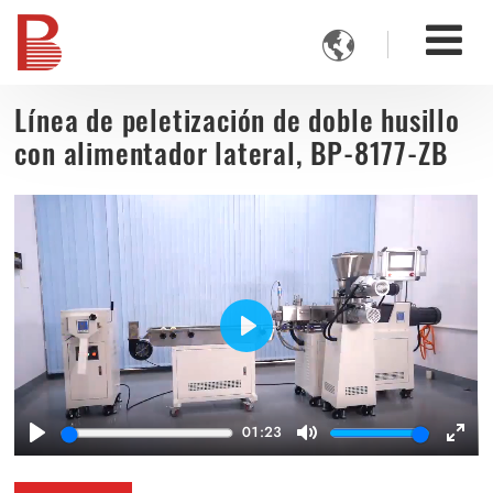

Línea de peletización de doble husillo
con alimentador lateral, BP-8177-ZB
Play
01:23
Play
Mute
Ente
full