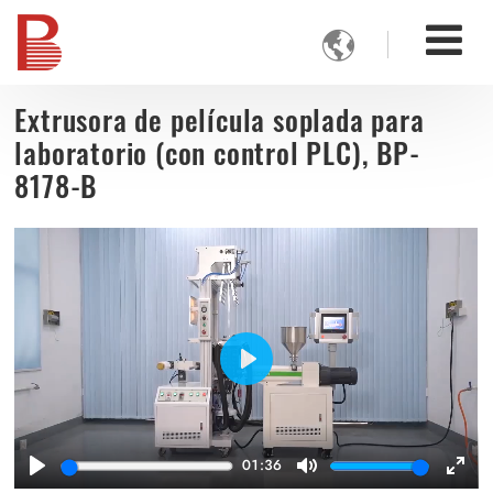

Extrusora de película soplada para
laboratorio (con control PLC), BP-
8178-B
Play
01:36
Play
Mute
Ente