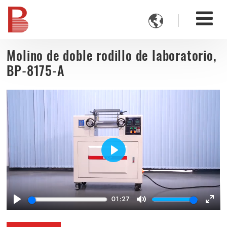

Molino de doble rodillo de laboratorio,
BP-8175-A
Play
01:27
Play
Mute
Ente
full