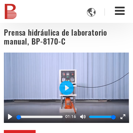

Prensa hidráulica de laboratorio
manual, BP-8170-C
Play
01:16
Play
Mute
Ente
full