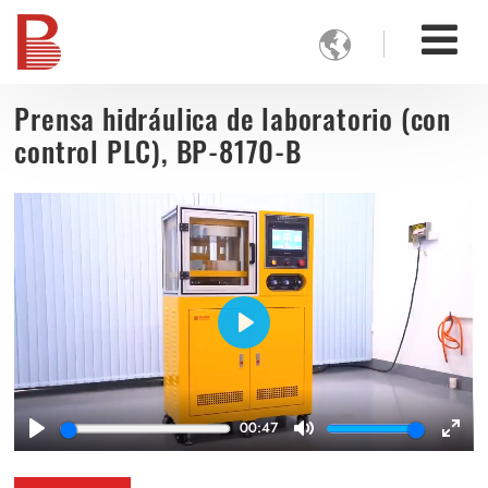

Prensa hidráulica de laboratorio (con
control PLC), BP-8170-B
Play
00:47
Play
Mute
Ente
full