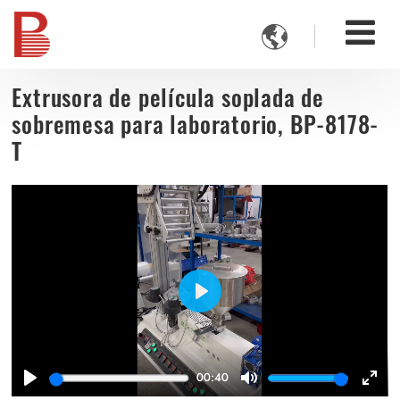

Extrusora de película soplada de
sobremesa para laboratorio, BP-8178-
T
Play
00:40
Play
Mute
Ente