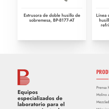
Extrusora de doble husillo de
Línea 
sobremesa, BP-8177-AT
husil
refr
PROD
Prensa h
Equipos
Molino a
especializados de
Mezclad
laboratorio para el