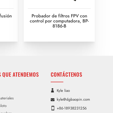
fusión
Probador de filtros FPV con
control por computadora, BP-
8186-B
S QUE ATENDEMOS
CONTÁCTENOS
Kyle liao
ateriales
kyle@dgbaopin.com
iloto
+86-18938231256