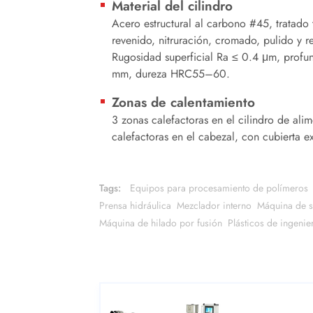
Material del cilindro
Acero estructural al carbono #45, tratado
revenido, nitruración, cromado, pulido y re
Rugosidad superficial Ra ≤ 0.4 μm, profun
mm, dureza HRC55–60.
Zonas de calentamiento
3 zonas calefactoras en el cilindro de ali
calefactoras en el cabezal, con cubierta e
Tags:
Equipos para procesamiento de polímeros
Prensa hidráulica
Mezclador interno
Máquina de s
Máquina de hilado por fusión
Plásticos de ingenie