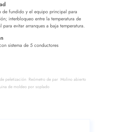
dad
n de fundido y el equipo principal para
ión; interbloqueo entre la temperatura de
l para evitar arranques a baja temperatura.
ón
con sistema de 5 conductores
de peletización
Reómetro de par
Molino abierto
ina de moldeo por soplado