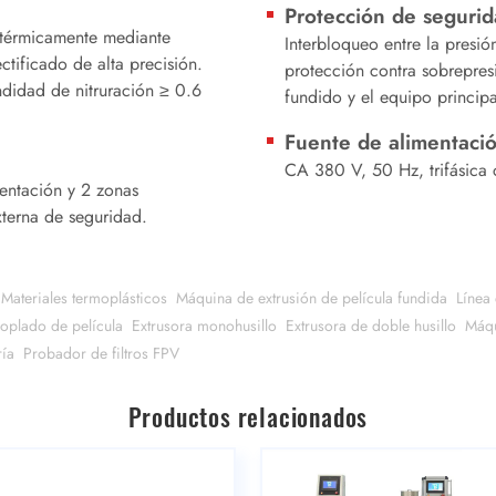
Protección de seguri
 térmicamente mediante
Interbloqueo entre la presió
ctificado de alta precisión.
protección contra sobrepres
didad de nitruración ≥ 0.6
fundido y el equipo principa
Fuente de alimentaci
CA 380 V, 50 Hz, trifásica 
mentación y 2 zonas
xterna de seguridad.
Materiales termoplásticos
Máquina de extrusión de película fundida
Línea 
oplado de película
Extrusora monohusillo
Extrusora de doble husillo
Máqu
ría
Probador de filtros FPV
Productos relacionados