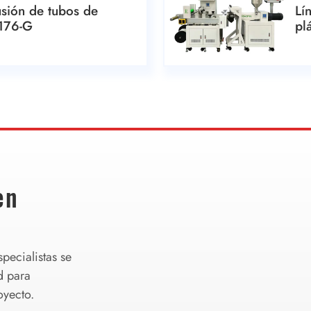
usión de tubos de
Lí
8176-G
pl
en
pecialistas se
d para
oyecto.