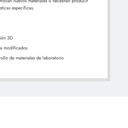
rrollan nuevos materiales o necesitan producir
sticas específicas.
sión 3D
ía modificados
rollo de materiales de laboratorio